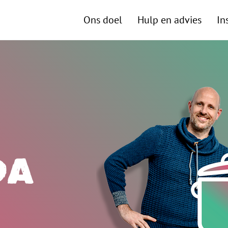
Ons doel
Hulp en advies
In
da